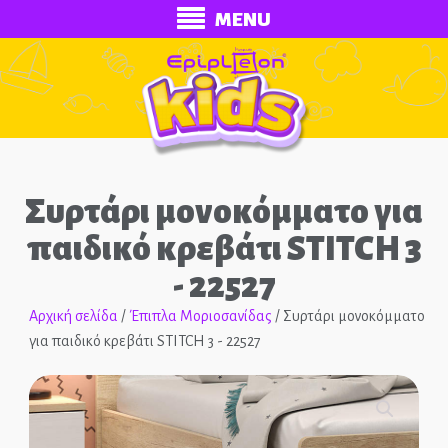
MENU
Συρτάρι μονοκόμματο για
παιδικό κρεβάτι STITCH 3
- 22527
ECONOMY
Αρχική σελίδα
/
Έπιπλα Μοριοσανίδας
/ Συρτάρι μονοκόμματο
για παιδικό κρεβάτι STITCH 3 - 22527
Ολοκληρωμένα Δωμάτια
Παιδικά Κρεβάτια
🔍
Παιδικές Κουκέτες