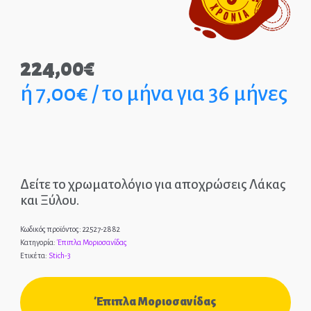
Παιδικά Γραφεία
224,00
€
ΣΤΡΩΜΑΤΑ
ή 7,00€ / το μήνα για 36 μήνες
ΠΑΙΔΙΚΑ
ΚΡΕΒΑΤΙΑ
MONTESSORI
ΠΑΙΔΙΚΑ
Δείτε το χρωματολόγιο για αποχρώσεις Λάκας
ΚΡΕΒΑΤΙΑ
και Ξύλου.
ΝΤΥΜΕΝΑ ΚΑΙ
Κωδικός προϊόντος:
22527-2882
ΜΕΤΑΛΛΙΚΑ
Κατηγορία:
Έπιπλα Μοριοσανίδας
Ετικέτα:
Stich-3
Έπιπλα Μοριοσανίδας