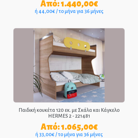
Από:
1.440,00
€
ή 44,00€ / το μήνα για 36 μήνες
Παιδική κουκέτα 120 εκ. με Σκάλα και Κάγκελο
HERMES 2 - 221481
Από:
1.065,00
€
ή 33,00€ / το μήνα για 36 μήνες