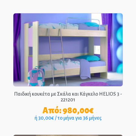
Παιδική κουκέτα με Σκάλα και Κάγκελο HELIOS 3 -
221201
Από:
980,00
€
ή 30,00€ / το μήνα για 36 μήνες