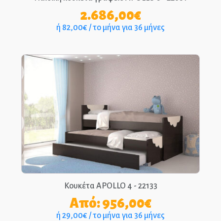
2.686,00
€
ή 82,00€ / το μήνα για 36 μήνες
Κουκέτα APOLLO 4 - 22133
Από:
956,00
€
ή 29,00€ / το μήνα για 36 μήνες