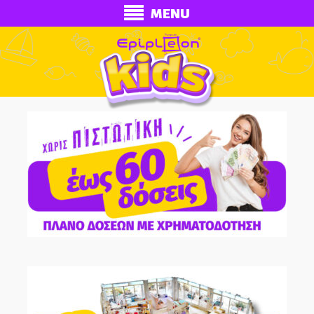
MENU
ECONOMY
Ολοκληρωμένα Δωμάτια
Παιδικά Κρεβάτια
Παιδικές Κουκέτες