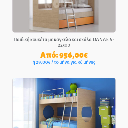
ΑΡΧΙΚΉ
ΕΠΙΚΟΙΝΩΝΊΑ
ΤΗΛ.: 210-2400-863
Παιδική κουκέτα με κάγκελο και σκάλα DANAE 6 -
22500
Από:
956,00
€
EPIPLEON
ή 29,00€ / το μήνα για 36 μήνες