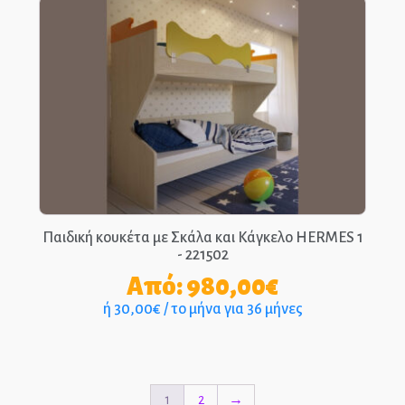
Παιδική κουκέτα με Σκάλα και Κάγκελο HERMES 1
- 221502
Από:
980,00
€
ή 30,00€ / το μήνα για 36 μήνες
1
2
→