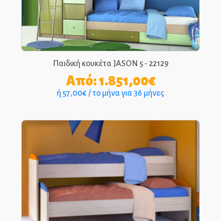
Παιδική κουκέτα JASON 5 - 22129
Από:
1.851,00
€
ή 57,00€ / το μήνα για 36 μήνες