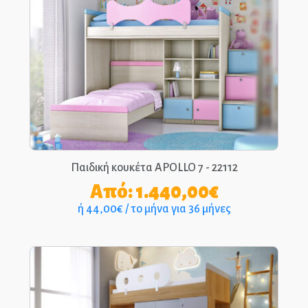
Παιδική κουκέτα APOLLO 7 - 22112
Από:
1.440,00
€
ή 44,00€ / το μήνα για 36 μήνες