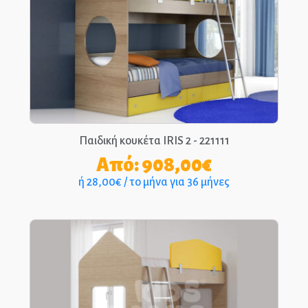
Παιδικά Γραφεία
ΣΤΡΩΜΑΤΑ
ΠΑΙΔΙΚΑ
ΚΡΕΒΑΤΙΑ
MONTESSORI
Παιδική κουκέτα IRIS 2 - 221111
Από:
908,00
€
ΠΑΙΔΙΚΑ
ή 28,00€ / το μήνα για 36 μήνες
ΚΡΕΒΑΤΙΑ
ΝΤΥΜΕΝΑ ΚΑΙ
ΜΕΤΑΛΛΙΚΑ