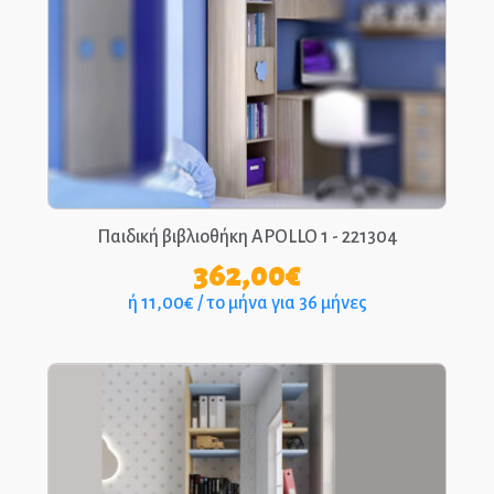
ΑΡΧΙΚΉ
ΕΠΙΚΟΙΝΩΝΊΑ
ΤΗΛ.: 210-2400-863
EPIPLEON
Παιδική βιβλιοθήκη APOLLO 1 - 221304
362,00
€
ή 11,00€ / το μήνα για 36 μήνες