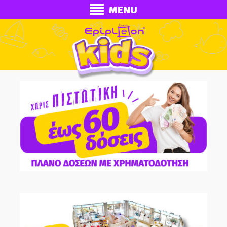
MENU
ECONOMY
Ολοκληρωμένα Δωμάτια
Παιδικά Κρεβάτια
Παιδικές Κουκέτες