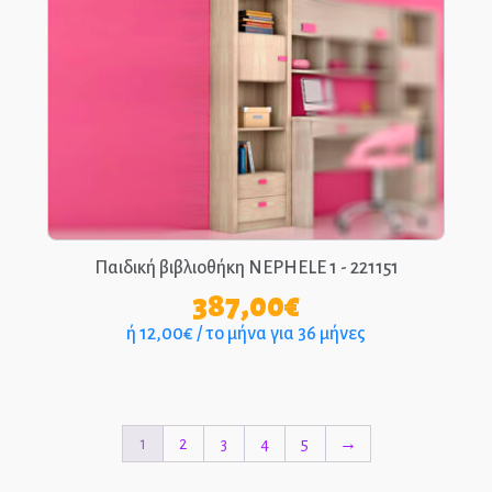
Παιδική βιβλιοθήκη NEPHELE 1 - 221151
387,00
€
ή 12,00€ / το μήνα για 36 μήνες
1
2
3
4
5
→