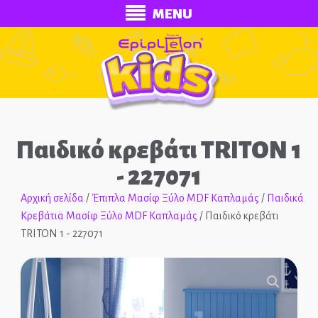
MENU
Παιδικό κρεβάτι TRITON 1
- 227071
Αρχική σελίδα
/
Έπιπλα Μασίφ Ξύλο MDF Καπλαμάς
/
Παιδικά
Κρεβάτια Μασίφ Ξύλο MDF Καπλαμάς
/ Παιδικό κρεβάτι
ECONOMY
TRITON 1 - 227071
Ολοκληρωμένα Δωμάτια
Παιδικά Κρεβάτια
🔍
Παιδικές Κουκέτες