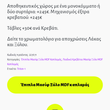
Αποθηκευτικός χώρος με ένα μονοκόμματο ή
ΑΡΧΙΚΉ
δύο συρτάρια: +245€. Μηχανισμός έξτρα
κρεβατιού: +245€
ΕΠΙΚΟΙΝΩΝΊΑ
Τάβλες +30€ ανά Κρεβάτι.
ΤΗΛ.: 210-2400-863
Δείτε το χρωματολόγιο για αποχρώσεις Λάκας
και Ξύλου.
EPIPLEON
Κωδικός προϊόντος:
227071
Κατηγορίες:
Έπιπλα Μασίφ Ξύλο MDF Καπλαμάς
,
Παιδικά Κρεβάτια Μασίφ Ξύλο MDF
Καπλαμάς
Ετικέτα:
Triton-1
Έπιπλα Μασίφ Ξύλο MDF καπλαμάς