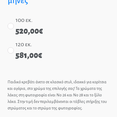
μήνες
Παιδικά Γραφεία
100 εκ.
ΣΤΡΩΜΑΤΑ
520,00
€
ΠΑΙΔΙΚΑ
120 εκ.
ΚΡΕΒΑΤΙΑ
581,00
€
MONTESSORI
ΠΑΙΔΙΚΑ
ΚΡΕΒΑΤΙΑ
ΝΤΥΜΕΝΑ ΚΑΙ
Παιδικό κρεβάτι άνετο σε κλασικό στυλ, ιδανικό για κορίτσια
και αγόρια, στο χρώμα της επιλογής σας! Τα χρώματα της
ΜΕΤΑΛΛΙΚΑ
λάκας στη φωτογραφία είναι Νο 26 και Νο 28 και το ξύλο
λάκα. Στην τιμή δεν περιλαμβάνονται οι τάβλες στήριξης του
στρώματος και το στρώμα της φωτογραφίας.