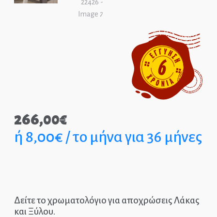
Παιδικά Γραφεία
ΣΤΡΩΜΑΤΑ
ΠΑΙΔΙΚΑ
ΚΡΕΒΑΤΙΑ
MONTESSORI
266,00
€
ΠΑΙΔΙΚΑ
ή 8,00€ / το μήνα για 36 μήνες
ΚΡΕΒΑΤΙΑ
ΝΤΥΜΕΝΑ ΚΑΙ
ΜΕΤΑΛΛΙΚΑ
Δείτε το χρωματολόγιο για αποχρώσεις Λάκας
και Ξύλου.