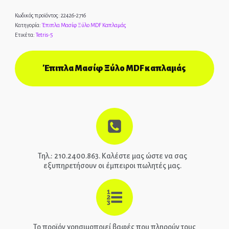
Κωδικός προϊόντος:
22426-2716
ΑΡΧΙΚΉ
Κατηγορία:
Έπιπλα Μασίφ Ξύλο MDF Καπλαμάς
Ετικέτα:
Tetris-5
ΕΠΙΚΟΙΝΩΝΊΑ
ΤΗΛ.: 210-2400-863
Έπιπλα Μασίφ Ξύλο MDF καπλαμάς
EPIPLEON
Τηλ.: 210.2400.863. Καλέστε μας ώστε να σας
εξυπηρετήσουν οι έμπειροι πωλητές μας.
Το προϊόν χρησιμοποιεί βαφές που πληρούν τους