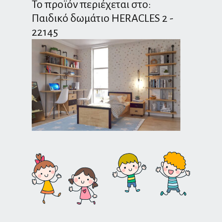
Το προϊόν περιέχεται στο:
Παιδικό δωμάτιο HERACLES 2 -
22145