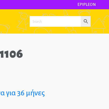
EPIPLEON
1106
ΜΑΤΑ
ΚΑ
ΤΙΑ
SSORI
να για 36 μήνες
ΚΑ