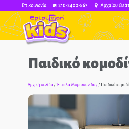
Επικοινωνία
210-2400-863
Αρχαίου Θεάτ
Παιδικό κομοδί
ECONOMY
Αρχική σελίδα
/
Έπιπλα Μοριοσανίδας
/ Παιδικό κομοδ
Ολοκληρωμένα Δ
Παιδικά Κρεβάτια
Παιδικές Κουκέτε