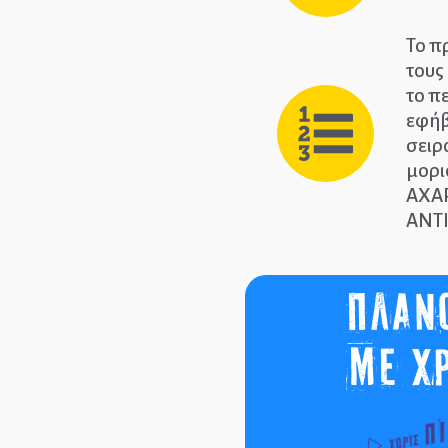
Το π
τους
το π
εφήβ
σειρ
μορι
ΑΧΑ
ΑΝΤΙ