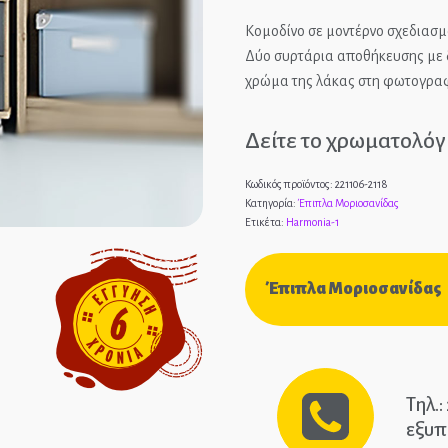
ες
Παιδικοί Καναπέδες
ΚΡΕΒΑ
Κομοδίνο σε μοντέρνο σχεδιασμό
ΝΤΥΜΕ
ήκες
Παιδικές Βιβλιοθήκες
Δύο συρτάρια αποθήκευσης με δ
ΜΕΤΑΛ
πες
Παιδικές Ντουλάπες
χρώμα της λάκας στη φωτογραφία
Παιδικά Γραφεία
Δείτε το χρωματολόγ
Κωδικός προϊόντος:
221106-2118
Κατηγορία:
Έπιπλα Μοριοσανίδας
Ετικέτα:
Harmonia-1
Έπιπλα Μοριοσανίδας
Τηλ.
εξυπ