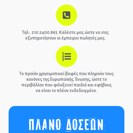
Τηλ.: 210.2400.863. Καλέστε μας ώστε να σας
εξυπηρετήσουν οι έμπειροι πωλητές μας.
Το προϊόν χρησιμοποιεί βαφές που πληρούν τους
κανόνες της Ευρωπαϊκής Ένωσης, ώστε το
περιβάλλον που φιλοξενεί παιδιά και εφήβους
να είναι το πλέον ενδεδειγμένο.