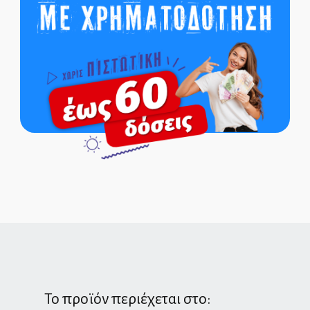
Το προϊόν περιέχεται στο: