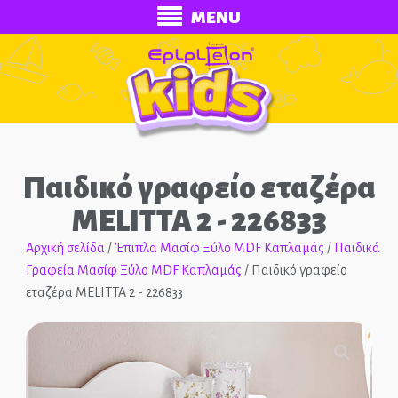
MENU
Παιδικό γραφείο εταζέρα
MELITTA 2 - 226833
Αρχική σελίδα
/
Έπιπλα Μασίφ Ξύλο MDF Καπλαμάς
/
Παιδικά
Γραφεία Μασίφ Ξύλο MDF Καπλαμάς
/ Παιδικό γραφείο
ECONOMY
εταζέρα MELITTA 2 - 226833
Ολοκληρωμένα Δωμάτια
Παιδικά Κρεβάτια
🔍
Παιδικές Κουκέτες