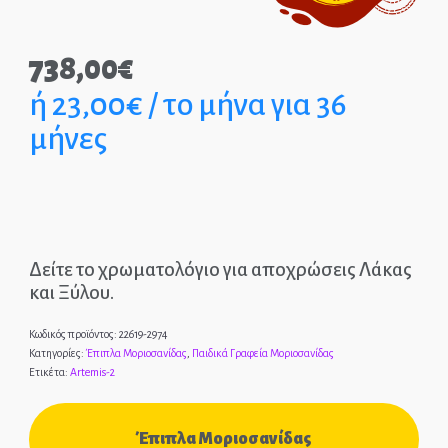
Παιδικά Γραφεία
738,00
€
ΣΤΡΩΜΑΤΑ
ή 23,00€ / το μήνα για 36
μήνες
ΠΑΙΔΙΚΑ
ΚΡΕΒΑΤΙΑ
MONTESSORI
ΠΑΙΔΙΚΑ
Δείτε το χρωματολόγιο για αποχρώσεις Λάκας
ΚΡΕΒΑΤΙΑ
και Ξύλου.
ΝΤΥΜΕΝΑ ΚΑΙ
Κωδικός προϊόντος:
22619-2974
ΜΕΤΑΛΛΙΚΑ
Κατηγορίες:
Έπιπλα Μοριοσανίδας
,
Παιδικά Γραφεία Μοριοσανίδας
Ετικέτα:
Artemis-2
Έπιπλα Μοριοσανίδας