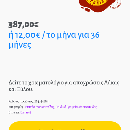
Παιδικά Γραφεία
387,00
€
ΣΤΡΩΜΑΤΑ
ή 12,00€ / το μήνα για 36
μήνες
ΠΑΙΔΙΚΑ
ΚΡΕΒΑΤΙΑ
MONTESSORI
ΠΑΙΔΙΚΑ
Δείτε το χρωματολόγιο για αποχρώσεις Λάκας
ΚΡΕΒΑΤΙΑ
και Ξύλου.
ΝΤΥΜΕΝΑ ΚΑΙ
ΜΕΤΑΛΛΙΚΑ
Κωδικός προϊόντος:
22475-2811
Κατηγορίες:
Έπιπλα Μοριοσανίδας
,
Παιδικά Γραφεία Μοριοσανίδας
Ετικέτα:
Danae-3