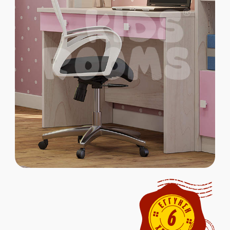
Παιδικοί Καναπέδες
Παιδικές Βιβλιοθήκες
Παιδικές Ντουλάπες
Παιδικά Γραφεία
ΜΑΣΙΦ ΞΥΛΟ
MDF ΚΑΠΛΑΜΑΣ
Ολοκληρωμένα Δωμάτια
Παιδικά Κρεβάτια
Παιδικές Κουκέτες
Παιδικοί Καναπέδες
Παιδικές Βιβλιοθήκες
Παιδικές Ντουλάπες