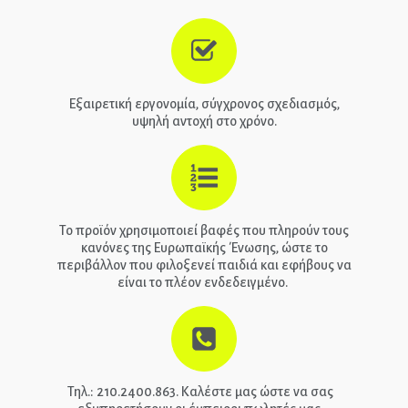
Παιδικά Γραφεία
ΣΤΡΩΜΑΤΑ
Εξαιρετική εργονομία, σύγχρονος σχεδιασμός,
υψηλή αντοχή στο χρόνο.
ΠΑΙΔΙΚΑ
ΚΡΕΒΑΤΙΑ
MONTESSORI
Το προϊόν χρησιμοποιεί βαφές που πληρούν τους
ΠΑΙΔΙΚΑ
κανόνες της Ευρωπαϊκής Ένωσης, ώστε το
ΚΡΕΒΑΤΙΑ
περιβάλλον που φιλοξενεί παιδιά και εφήβους να
είναι το πλέον ενδεδειγμένο.
ΝΤΥΜΕΝΑ ΚΑΙ
ΜΕΤΑΛΛΙΚΑ
Τηλ.: 210.2400.863. Καλέστε μας ώστε να σας