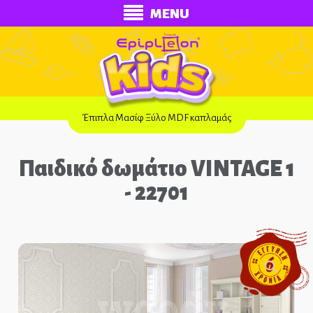
MENU
Έπιπλα Μασίφ Ξύλο MDF καπλαμάς
Παιδικό δωμάτιο VINTAGE 1
- 22701
ECONOMY
Ολοκληρωμένα Δωμάτια
Παιδικά Κρεβάτια
Παιδικές Κουκέτες