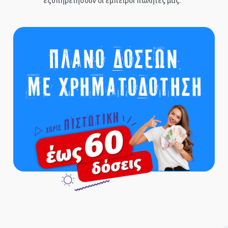
εξυπηρετήσουν οι έμπειροι πωλητές μας.
ΑΡΧΙΚΉ
ΕΠΙΚΟΙΝΩΝΊΑ
ΤΗΛ.: 210-2400-863
EPIPLEON