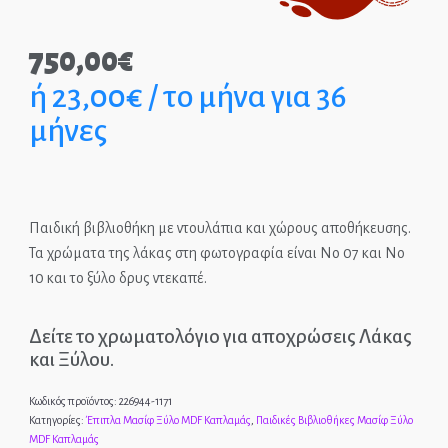
Παιδικά Γραφεία
750,00
€
ή 23,00€ / το μήνα για 36
ΣΤΡΩΜΑΤΑ
μήνες
ΠΑΙΔΙΚΑ
ΚΡΕΒΑΤΙΑ
MONTESSORI
Παιδική βιβλιοθήκη με ντουλάπια και χώρους αποθήκευσης.
Τα χρώματα της λάκας στη φωτογραφία είναι Νo 07 και Νο
ΠΑΙΔΙΚΑ
10 και το ξύλο δρυς ντεκαπέ.
ΚΡΕΒΑΤΙΑ
ΝΤΥΜΕΝΑ ΚΑΙ
Δείτε το χρωματολόγιο για αποχρώσεις Λάκας
ΜΕΤΑΛΛΙΚΑ
και Ξύλου.
Κωδικός προϊόντος:
226944-1171
Κατηγορίες:
Έπιπλα Μασίφ Ξύλο MDF Καπλαμάς
,
Παιδικές Βιβλιοθήκες Μασίφ Ξύλο
MDF Καπλαμάς