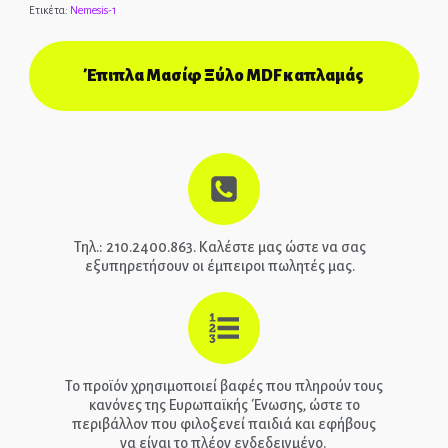
Ετικέτα:
Nemesis-1
ΑΡΧΙΚΉ
Έπιπλα Μασίφ Ξύλο MDF καπλαμάς
ΕΠΙΚΟΙΝΩΝΊΑ
ΤΗΛ.: 210-2400-863
EPIPLEON
Τηλ.: 210.2400.863. Καλέστε μας ώστε να σας
εξυπηρετήσουν οι έμπειροι πωλητές μας.
Το προϊόν χρησιμοποιεί βαφές που πληρούν τους
κανόνες της Ευρωπαϊκής Ένωσης, ώστε το
περιβάλλον που φιλοξενεί παιδιά και εφήβους
να είναι το πλέον ενδεδειγμένο.