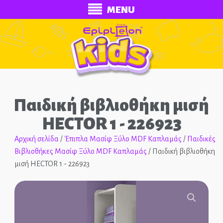
MENU
Παιδική βιβλιοθήκη μισή
HECTOR 1 - 226923
Αρχική σελίδα
/
Έπιπλα Μασίφ Ξύλο MDF Καπλαμάς
/
Παιδικές
Βιβλιοθήκες Μασίφ Ξύλο MDF Καπλαμάς
/ Παιδική βιβλιοθήκη
ECONOMY
μισή HECTOR 1 - 226923
Ολοκληρωμένα Δωμάτια
Παιδικά Κρεβάτια
🔍
Παιδικές Κουκέτες