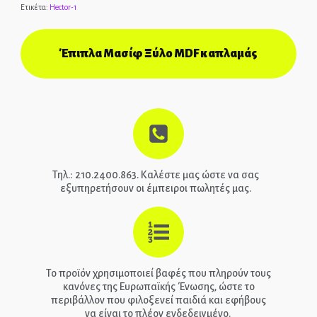
Ετικέτα:
Hector-1
ΑΡΧΙΚΉ
Έπιπλα Μασίφ Ξύλο MDF καπλαμάς
ΕΠΙΚΟΙΝΩΝΊΑ
ΤΗΛ.: 210-2400-863
EPIPLEON
Τηλ.: 210.2400.863. Καλέστε μας ώστε να σας
εξυπηρετήσουν οι έμπειροι πωλητές μας.
Το προϊόν χρησιμοποιεί βαφές που πληρούν τους
κανόνες της Ευρωπαϊκής Ένωσης, ώστε το
περιβάλλον που φιλοξενεί παιδιά και εφήβους
να είναι το πλέον ενδεδειγμένο.