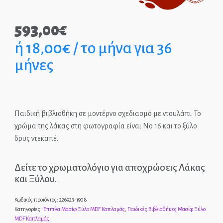
Παιδικά Γραφεία
593,00
€
ή 18,00€ / το μήνα για 36
ΣΤΡΩΜΑΤΑ
μήνες
ΠΑΙΔΙΚΑ
ΚΡΕΒΑΤΙΑ
MONTESSORI
Παιδική βιβλιοθήκη σε μοντέρνο σχεδιασμό με ντουλάπι. Το
χρώμα της λάκας στη φωτογραφία είναι Νo 16 και το ξύλο
ΠΑΙΔΙΚΑ
δρυς ντεκαπέ.
ΚΡΕΒΑΤΙΑ
ΝΤΥΜΕΝΑ ΚΑΙ
Δείτε το χρωματολόγιο για αποχρώσεις Λάκας
ΜΕΤΑΛΛΙΚΑ
και Ξύλου.
Κωδικός προϊόντος:
226923-1908
Κατηγορίες:
Έπιπλα Μασίφ Ξύλο MDF Καπλαμάς
,
Παιδικές Βιβλιοθήκες Μασίφ Ξύλο
MDF Καπλαμάς