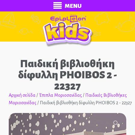
MENU
Παιδική βιβλιοθήκη
δίφυλλη PHOIBOS 2 -
22327
ECONOMY
Αρχική σελίδα
/
Έπιπλα Μοριοσανίδας
/
Παιδικές Βιβλιοθήκες
Μοριοσανίδας
/ Παιδική βιβλιοθήκη δίφυλλη PHOIBOS 2 - 22327
Ολοκληρωμένα Δωμάτια
Παιδικά Κρεβάτια
🔍
Παιδικές Κουκέτες