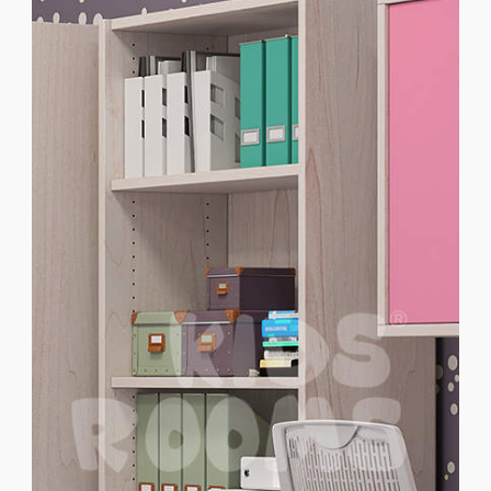
Παιδικοί Καναπέδες
Παιδικές Βιβλιοθήκες
Παιδικές Ντουλάπες
Παιδικά Γραφεία
ΜΑΣΙΦ ΞΥΛΟ
MDF ΚΑΠΛΑΜΑΣ
Ολοκληρωμένα Δωμάτια
Παιδικά Κρεβάτια
Παιδικές Κουκέτες
Παιδικοί Καναπέδες
Παιδικές Βιβλιοθήκες
Παιδικές Ντουλάπες