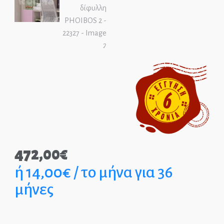
ΑΡΧΙΚΉ
ΕΠΙΚΟΙΝΩΝΊΑ
ΤΗΛ.: 210-2400-863
EPIPLEON
472,00
€
ή 14,00€ / το μήνα για 36
μήνες