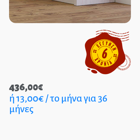
ΑΡΧΙΚΉ
ΕΠΙΚΟΙΝΩΝΊΑ
ΤΗΛ.: 210-2400-863
EPIPLEON
436,00
€
ή 13,00€ / το μήνα για 36
μήνες