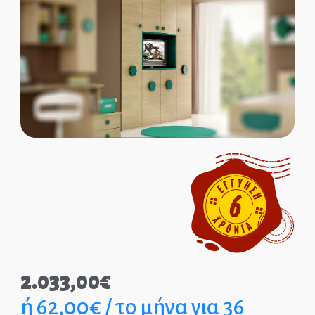
🔍
Παιδικοί Καναπέδες
Παιδικές Βιβλιοθήκες
Παιδικές Ντουλάπες
Παιδικά Γραφεία
ΜΑΣΙΦ ΞΥΛΟ
MDF ΚΑΠΛΑΜΑΣ
Ολοκληρωμένα Δωμάτια
Παιδικά Κρεβάτια
Παιδικές Κουκέτες
Παιδικοί Καναπέδες
2.033,00
€
Παιδικές Βιβλιοθήκες
ή 62,00€ / το μήνα για 36
Παιδικές Ντουλάπες