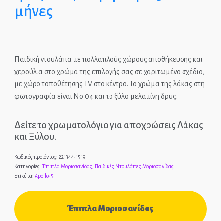
μήνες
Παιδικά Γραφεία
ΣΤΡΩΜΑΤΑ
Παιδική ντουλάπα με πολλαπλούς χώρους αποθήκευσης και
χερούλια στο χρώμα της επιλογής σας σε χαριτωμένο σχέδιο,
ΠΑΙΔΙΚΑ
με χώρο τοποθέτησης ΤV στο κέντρο. Το χρώμα της λάκας στη
ΚΡΕΒΑΤΙΑ
φωτογραφία είναι Νo 04 και το ξύλο μελαμίνη δρυς.
MONTESSORI
Δείτε το χρωματολόγιο για αποχρώσεις Λάκας
ΠΑΙΔΙΚΑ
και Ξύλου.
ΚΡΕΒΑΤΙΑ
ΝΤΥΜΕΝΑ ΚΑΙ
Κωδικός προϊόντος:
221344-1519
Κατηγορίες:
Έπιπλα Μοριοσανίδας
,
Παιδικές Ντουλάπες Μοριοσανίδας
ΜΕΤΑΛΛΙΚΑ
Ετικέτα:
Apollo-5
Έπιπλα Μοριοσανίδας