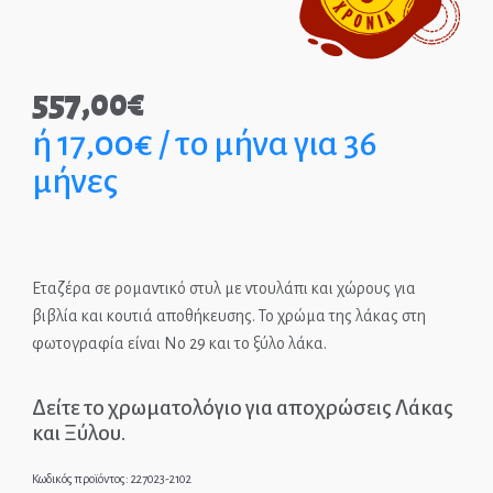
Παιδικά Γραφεία
557,00
€
ΣΤΡΩΜΑΤΑ
ή 17,00€ / το μήνα για 36
ΠΑΙΔΙΚΑ
μήνες
ΚΡΕΒΑΤΙΑ
MONTESSORI
ΠΑΙΔΙΚΑ
Εταζέρα σε ρομαντικό στυλ με ντουλάπι και χώρους για
ΚΡΕΒΑΤΙΑ
βιβλία και κουτιά αποθήκευσης. Το χρώμα της λάκας στη
φωτογραφία είναι Νο 29 και το ξύλο λάκα.
ΝΤΥΜΕΝΑ ΚΑΙ
ΜΕΤΑΛΛΙΚΑ
Δείτε το χρωματολόγιο για αποχρώσεις Λάκας
και Ξύλου.
Κωδικός προϊόντος:
227023-2102