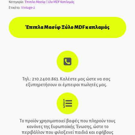
Κατηγορία:
Έπιπλα Μασίφ Ξύλο MDF Καπλαμάς
Ετικέτα:
Vintage-2
ΑΡΧΙΚΉ
ΕΠΙΚΟΙΝΩΝΊΑ
Έπιπλα Μασίφ Ξύλο MDF καπλαμάς
ΤΗΛ.: 210-2400-863
EPIPLEON
Τηλ.: 210.2400.863. Καλέστε μας ώστε να σας
εξυπηρετήσουν οι έμπειροι πωλητές μας.
Το προϊόν χρησιμοποιεί βαφές που πληρούν τους
κανόνες της Ευρωπαϊκής Ένωσης, ώστε το
περιβάλλον που φιλοξενεί παιδιά και εφήβους