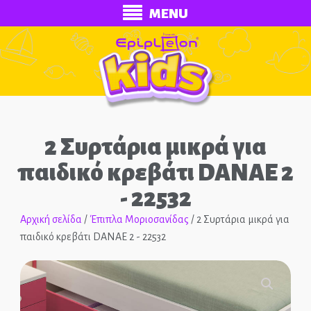
MENU
2 Συρτάρια μικρά για
παιδικό κρεβάτι DANAE 2
- 22532
ECONOMY
Αρχική σελίδα
/
Έπιπλα Μοριοσανίδας
/ 2 Συρτάρια μικρά για
παιδικό κρεβάτι DANAE 2 - 22532
Ολοκληρωμένα Δωμάτια
Παιδικά Κρεβάτια
🔍
Παιδικές Κουκέτες