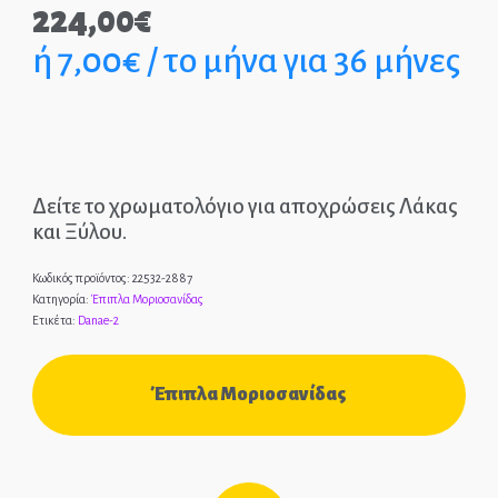
224,00
€
Παιδικά Γραφεία
ή 7,00€ / το μήνα για 36 μήνες
ΣΤΡΩΜΑΤΑ
ΠΑΙΔΙΚΑ
ΚΡΕΒΑΤΙΑ
Δείτε το χρωματολόγιο για αποχρώσεις Λάκας
MONTESSORI
και Ξύλου.
Κωδικός προϊόντος:
22532-2887
ΠΑΙΔΙΚΑ
Κατηγορία:
Έπιπλα Μοριοσανίδας
ΚΡΕΒΑΤΙΑ
Ετικέτα:
Danae-2
ΝΤΥΜΕΝΑ ΚΑΙ
ΜΕΤΑΛΛΙΚΑ
Έπιπλα Μοριοσανίδας