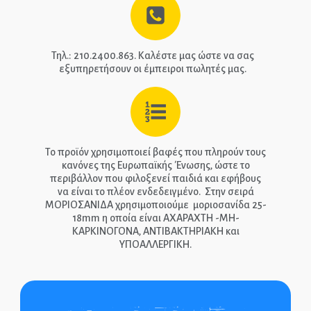
ΑΡΧΙΚΉ
Τηλ.: 210.2400.863. Καλέστε μας ώστε να σας
ΕΠΙΚΟΙΝΩΝΊΑ
εξυπηρετήσουν οι έμπειροι πωλητές μας.
ΤΗΛ.: 210-2400-863
EPIPLEON
Το προϊόν χρησιμοποιεί βαφές που πληρούν τους
κανόνες της Ευρωπαϊκής Ένωσης, ώστε το
περιβάλλον που φιλοξενεί παιδιά και εφήβους
να είναι το πλέον ενδεδειγμένο. Στην σειρά
ΜΟΡΙΟΣΑΝΙΔΑ χρησιμοποιούμε μοριοσανίδα 25-
18mm η οποία είναι ΑΧΑΡΑΧΤΗ -ΜΗ-
ΚΑΡΚΙΝΟΓΟΝΑ, ΑΝΤΙΒΑΚΤΗΡΙΑΚΗ και
ΥΠΟΑΛΛΕΡΓΙΚΗ.