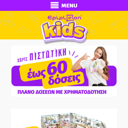
MENU
ECONOMY
Ολοκληρωμένα Δωμάτια
Παιδικά Κρεβάτια
Παιδικές Κουκέτες