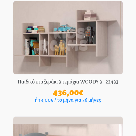
through
702,00€
Παιδικό εταζεράκι 3 τεμάχια WOODY 3 - 22433
436,00
€
ή 13,00€ / το μήνα για 36 μήνες