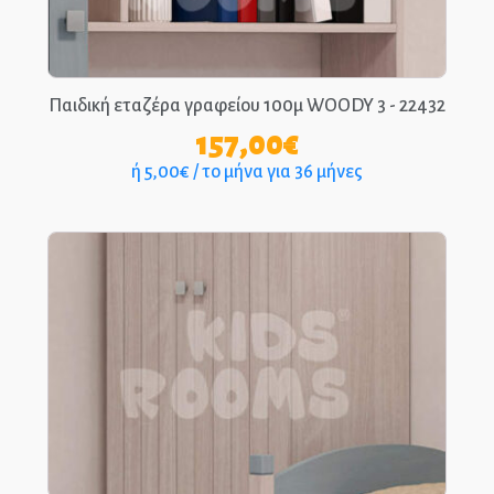
ΑΡΧΙΚΉ
ΕΠΙΚΟΙΝΩΝΊΑ
Παιδική εταζέρα γραφείου 100μ WOODY 3 - 22432
157,00
€
ΤΗΛ.: 210-2400-863
ή 5,00€ / το μήνα για 36 μήνες
EPIPLEON