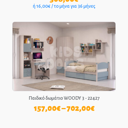
ή 16,00€ / το μήνα για 36 μήνες
Παιδικό δωμάτιο WOODY 3 - 22427
Price
157,00
€
–
702,00
€
range:
157,00€