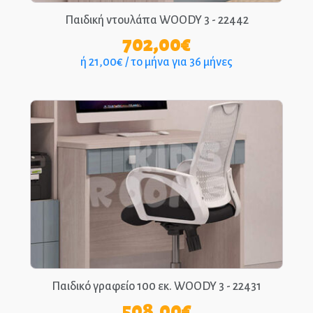
Παιδική ντουλάπα WOODY 3 - 22442
702,00
€
ή 21,00€ / το μήνα για 36 μήνες
Παιδικό γραφείο 100 εκ. WOODY 3 - 22431
508,00
€