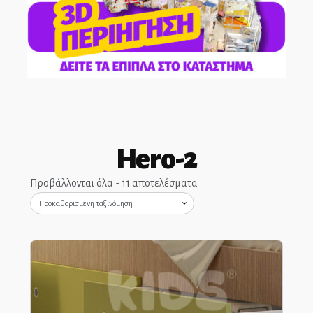
Παιδικοί Καναπέδες
Παιδικές Βιβλιοθήκες
Παιδικές Ντουλάπες
Παιδικά Γραφεία
ΜΑΣΙΦ ΞΥΛΟ
MDF ΚΑΠΛΑΜΑΣ
Hero-2
Προβάλλονται όλα - 11 αποτελέσματα
Ολοκληρωμένα Δωμάτια
Παιδικά Κρεβάτια
Παιδικές Κουκέτες
Παιδικοί Καναπέδες
Παιδικές Βιβλιοθήκες
Παιδικές Ντουλάπες