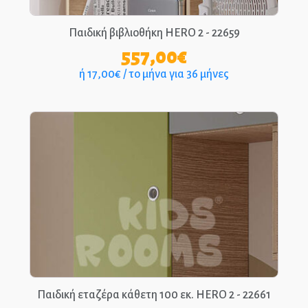
Παιδική βιβλιοθήκη HERO 2 - 22659
557,00
€
ή 17,00€ / το μήνα για 36 μήνες
Παιδική εταζέρα κάθετη 100 εκ. HERO 2 - 22661