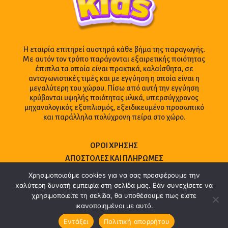
Η εταιρία επιτηρεί αυστηρά κάθε βήμα της παραγωγής.
Με αυτόν τον τρόπο παράγονται εξαιρετικής ποιότητας
έπιπλα τα οποία είναι πρακτικά, καλαίσθητα, σε
ανταγωνιστικές τιμές και με εγγύηση η οποία είναι η
μεγαλύτερη του χώρου. Πίσω από αυτή την εγγύηση
κρύβονται υψηλής ποιότητας υλικά, υπερσύγχρονος
μηχανολογικός εξοπλισμός, εξειδικευμένο προσωπικό
και παράλληλα πολύχρονη πείρα στο χώρο.
ΌΡΟΙ ΧΡΉΣΗΣ
ΑΠΟΣΤΟΛΈΣ ΚΑΙ ΠΛΗΡΩΜΈΣ
ΕΠΙΚΟΙΝΩΝΊΑ
Χρησιμοποιούμε cookies για να σας προσφέρουμε την
καλύτερη δυνατή εμπειρία στη σελίδα μας. Εάν συνεχίσετε να
Copyright © 2026 - ΕΠΙΠΛΕΟΝ KIDS - Παιδικά
χρησιμοποιείτε τη σελίδα, θα υποθέσουμε πως είστε
ικανοποιημένοι με αυτό.
Έπιπλα
Εντάξει
Πολιτική απορρήτου