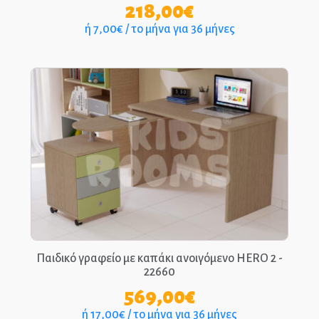
218,00
€
ή 7,00€ / το μήνα για 36 μήνες
Παιδικό γραφείο με καπάκι ανοιγόμενο HERO 2 -
22660
569,00
€
ή 17,00€ / το μήνα για 36 μήνες