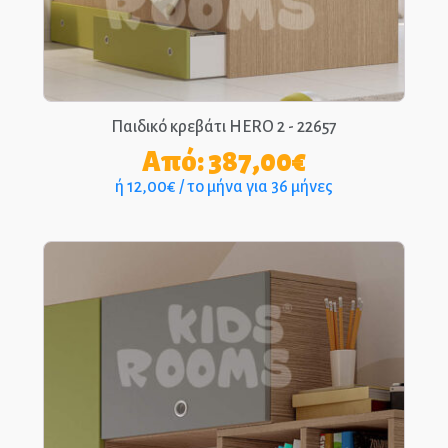
Παιδικό κρεβάτι HERO 2 - 22657
Από:
387,00
€
ή 12,00€ / το μήνα για 36 μήνες