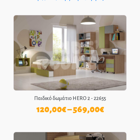
Παιδικό δωμάτιο HERO 2 - 22655
Price
120,00
€
–
569,00
€
range:
120,00€
through