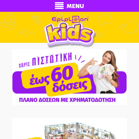
MENU
ECONOMY
Ολοκληρωμένα Δωμάτια
Παιδικά Κρεβάτια
Παιδικές Κουκέτες