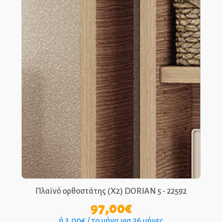
Πλαϊνό ορθοστάτης (Χ2) DORIAN 5 - 22592
97,00
€
ή 3,00€ / το μήνα για 36 μήνες