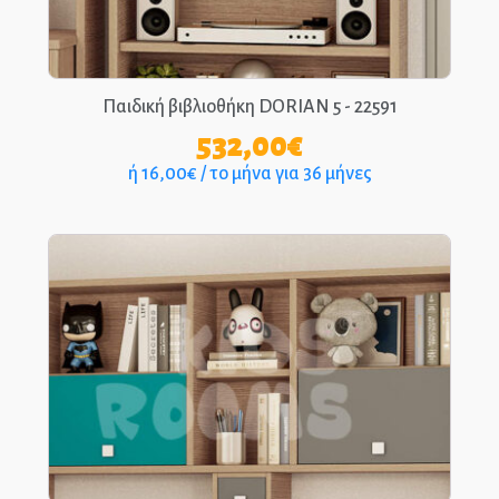
ΑΡΧΙΚΉ
ΕΠΙΚΟΙΝΩΝΊΑ
Παιδική βιβλιοθήκη DORIAN 5 - 22591
532,00
€
ΤΗΛ.: 210-2400-863
ή 16,00€ / το μήνα για 36 μήνες
EPIPLEON