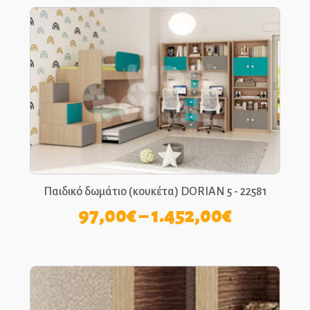
Παιδικό δωμάτιο (κουκέτα) DORIAN 5 - 22581
Price
97,00
€
–
1.452,00
€
range:
97,00€
through
1.452,00