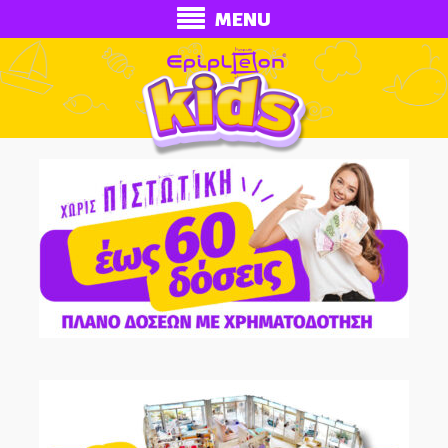
MENU
ECONOMY
Ολοκληρωμένα Δωμάτια
Παιδικά Κρεβάτια
Παιδικές Κουκέτες