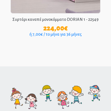
Συρτάρι καναπέ μονοκόμματο DORIAN 1 - 22549
224,00
€
ή 7,00€ / το μήνα για 36 μήνες