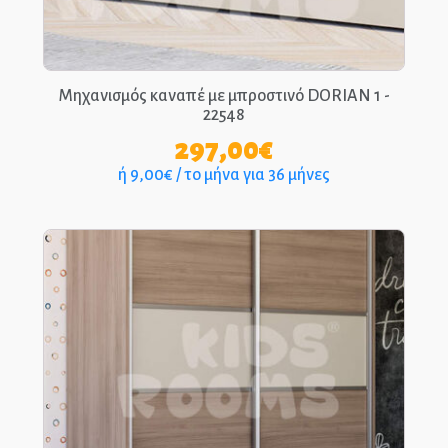
ΑΡΧΙΚΉ
ΕΠΙΚΟΙΝΩΝΊΑ
Μηχανισμός καναπέ με μπροστινό DORIAN 1 -
22548
ΤΗΛ.: 210-2400-863
297,00
€
ή 9,00€ / το μήνα για 36 μήνες
EPIPLEON