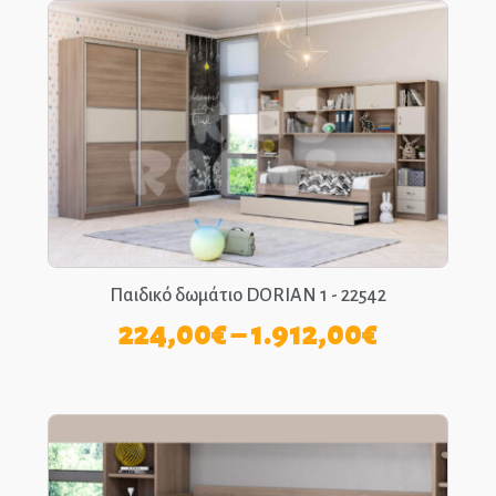
Παιδικό δωμάτιο DORIAN 1 - 22542
Price
224,00
€
–
1.912,00
€
range:
224,00€
through
1.912,00