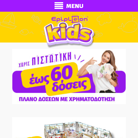
MENU
ECONOMY
Ολοκληρωμένα Δωμάτια
Παιδικά Κρεβάτια
Παιδικές Κουκέτες