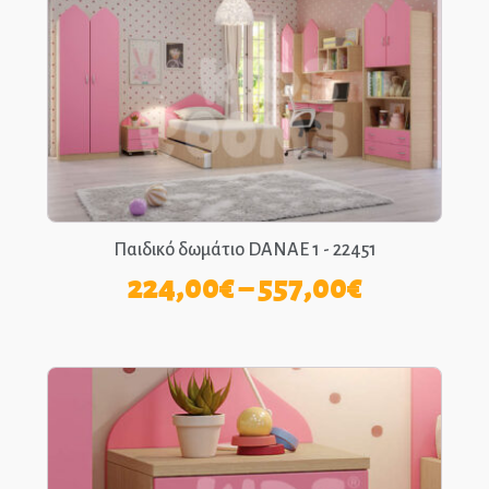
Παιδικό δωμάτιο DANAE 1 - 22451
Price
224,00
€
–
557,00
€
range:
224,00€
through
557,00€