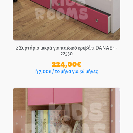
Παιδικά Γραφεία
ΣΤΡΩΜΑΤΑ
ΠΑΙΔΙΚΑ
2 Συρτάρια μικρά για παιδικό κρεβάτι DANAE 1 -
ΚΡΕΒΑΤΙΑ
22530
MONTESSORI
224,00
€
ή 7,00€ / το μήνα για 36 μήνες
ΠΑΙΔΙΚΑ
ΚΡΕΒΑΤΙΑ
ΝΤΥΜΕΝΑ ΚΑΙ
ΜΕΤΑΛΛΙΚΑ