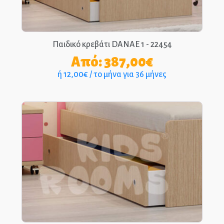
Παιδικό κρεβάτι DANAE 1 - 22454
Από:
387,00
€
ή 12,00€ / το μήνα για 36 μήνες