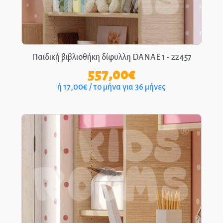
ΑΡΧΙΚΉ
ΕΠΙΚΟΙΝΩΝΊΑ
Παιδική βιβλιοθήκη δίφυλλη DANAE 1 - 22457
ΤΗΛ.: 210-2400-863
557,00
€
ή 17,00€ / το μήνα για 36 μήνες
EPIPLEON